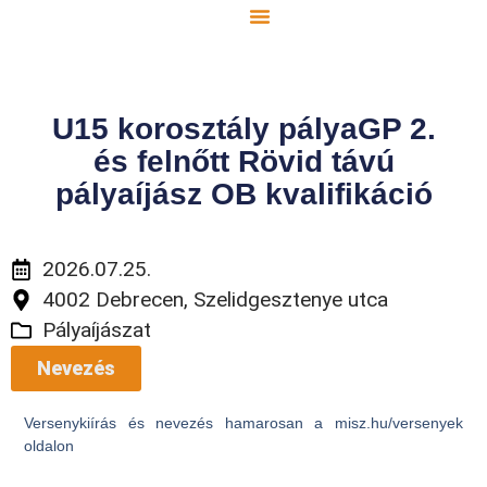
U15 korosztály pályaGP 2.
és felnőtt Rövid távú
pályaíjász OB kvalifikáció
2026.07.25.
4002 Debrecen, Szelidgesztenye utca
Pályaíjászat
Nevezés
Versenykiírás és nevezés hamarosan a misz.hu/versenyek
oldalon