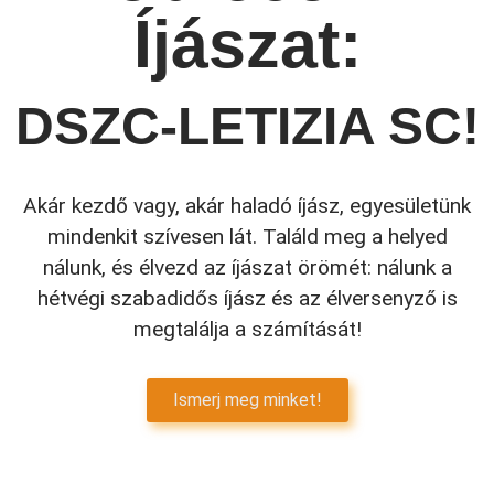
Íjászat:
DSZC-LETIZIA SC!
Akár kezdő vagy, akár haladó íjász, egyesületünk
mindenkit szívesen lát. Találd meg a helyed
nálunk, és élvezd az íjászat örömét: nálunk a
hétvégi szabadidős íjász és az élversenyző is
megtalálja a számítását!
Ismerj meg minket!