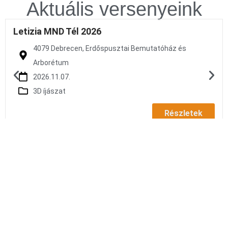
Aktuális versenyeink
Letizia MND Tél 2026
4079 Debrecen, Erdőspusztai Bemutatóház és
Arborétum
2026.11.07.
3D íjászat
Részletek
Egyesületünk Története
Több mint három évtizede, Debrecen elsőként