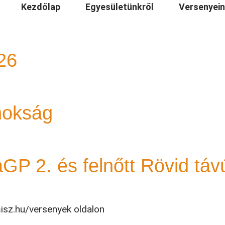
6
Kezdőlap
Egyesületünkről
Versenyei
26
nokság
GP 2. és felnőtt Rövid táv
isz.hu/versenyek oldalon