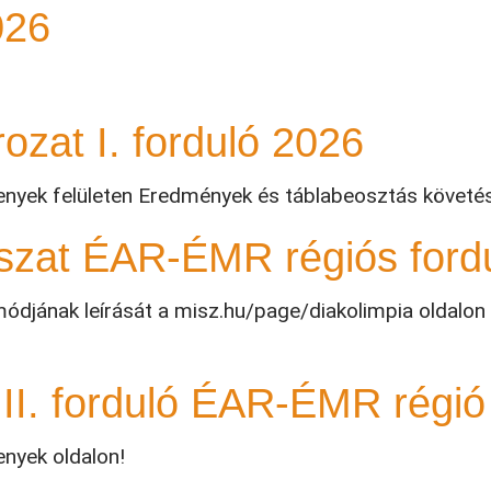
026
zat I. forduló 2026
enyek felületen Eredmények és táblabeosztás követés
ászat ÉAR-ÉMR régiós ford
ódjának leírását a misz.hu/page/diakolimpia oldalon t
 II. forduló ÉAR-ÉMR régió
nyek oldalon!