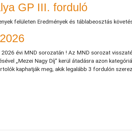
lya GP III. forduló
enyek felületen Eredmények és táblabeosztás követés
 2026
zia 2026 évi MND sorozatán ! Az MND sorozat visszaté
ével „Mezei Nagy Díj” kerül átadásra azon kategóriá
rtolók kaphatják meg, akik legalább 3 fordulón szerez