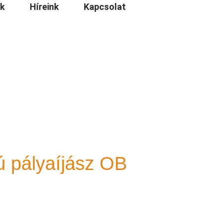
nk
Híreink
Kapcsolat
ú pályaíjász OB