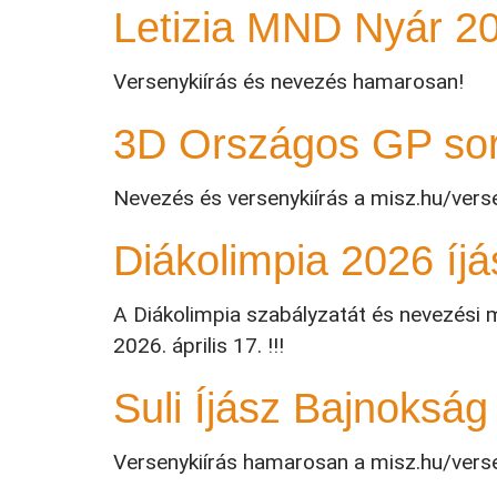
Letizia MND Nyár 2
Versenykiírás és nevezés hamarosan!
3D Országos GP soro
Nevezés és versenykiírás a misz.hu/vers
Diákolimpia 2026 íj
A Diákolimpia szabályzatát és nevezési m
2026. április 17. !!!
Suli Íjász Bajnokság
Versenykiírás hamarosan a misz.hu/verse